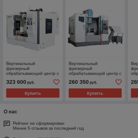
Вертикальный
Вертикальный
Ве
фрезерный
фрезерный
фр
обрабатывающий центр с
обрабатывающий центр с
об
ЧПУ VMC1160
ЧПУ VM855
ЧП
323 600
260 350
26
руб.
руб.
(спецификация 1)
(сп
Купить
Купить
О нас
Рейтинг не сформирован
Менее 5 отзывов за последний год