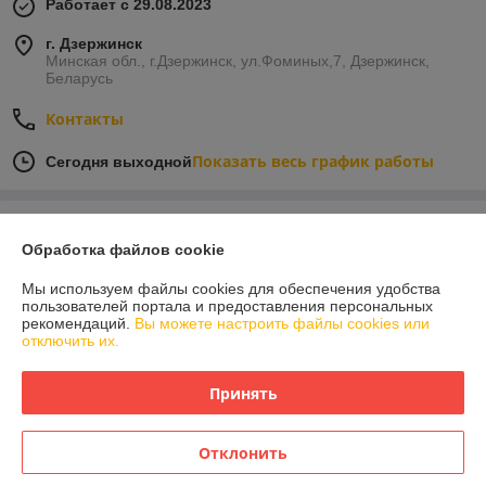
Работает с 29.08.2023
г. Дзержинск
Минская обл., г.Дзержинск, ул.Фоминых,7, Дзержинск,
Беларусь
Контакты
Показать весь график работы
Сегодня выходной
Отзывы о магазине
Обработка файлов cookie
У компании пока нет отзывов, добавьте первый
Мы используем файлы cookies для обеспечения удобства
пользователей портала и предоставления персональных
рекомендаций.
Вы можете настроить файлы cookies или
О нас
отключить их.
Контакты
Принять
Доставка и оплата
Отклонить
График работы