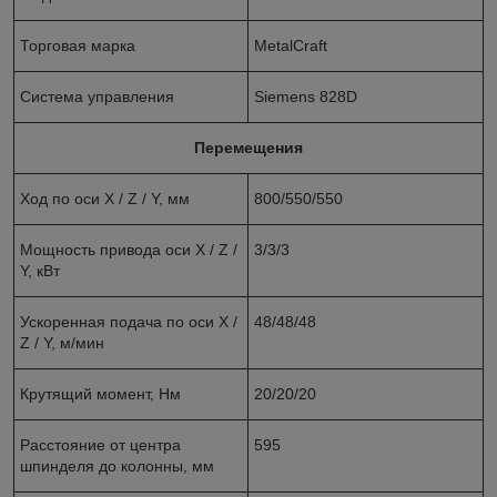
Торговая марка
MetalCraft
Система управления
Siemens 828D
Перемещения
Ход по оси X / Z / Y, мм
800/550/550
Мощность привода оси X / Z /
3/3/3
Y, кВт
Ускоренная подача по оси X /
48/48/48
Z / Y, м/мин
Крутящий момент, Нм
20/20/20
Расстояние от центра
595
шпинделя до колонны, мм