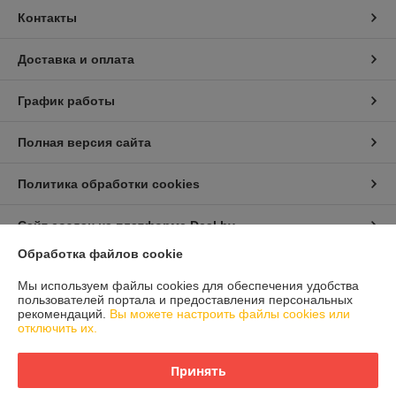
Контакты
Доставка и оплата
График работы
Полная версия сайта
Политика обработки cookies
Сайт создан на платформе Deal.by
Обработка файлов cookie
Информация для покупателя
Мы используем файлы cookies для обеспечения удобства
пользователей портала и предоставления персональных
Юридическое лицо:
ЧУП "Либра"
рекомендаций.
Вы можете настроить файлы cookies или
Минская обл., г.Дзержинск, ул.Фоминых,7
отключить их.
Регистрационный номер ЕГР: 690033361
Принять
УНП: 690033361