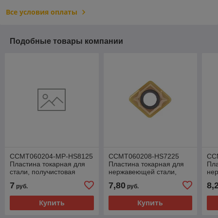
Все условия оплаты
Подобные товары компании
CCMT060204-MP-HS8125
CCMT060208-HS7225
CC
Пластина токарная для
Пластина токарная для
Пла
стали, получистовая
нержавеющей стали,
не
обработка
получистовая обработка
пол
7
7,80
8,
руб.
руб.
Купить
Купить