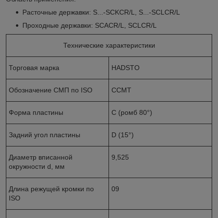
Расточные державки: S...-SCKCR/L, S...-SCLCR/L
Проходные державки: SCACR/L, SCLCR/L
Технические характеристики
Торговая марка
HADSTO
Обозначение СМП по ISO
ССМТ
Форма пластины
С (ромб 80°)
Задний угол пластины
D (15°)
Диаметр вписанной
9,525
окружности d, мм
Длина режущей кромки по
09
ISO