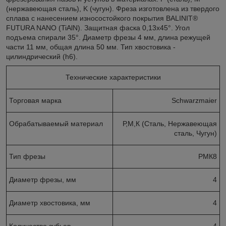
(нержавеющая сталь), K (чугун). Фреза изготовлена из твердого
сплава с нанесением износостойкого покрытия BALINIT®
FUTURA NANO (TiAlN). Защитная фаска 0,13x45°. Угол
подъема спирали 35°. Диаметр фрезы 4 мм, длина режущей
части 11 мм, общая длина 50 мм. Тип хвостовика -
цилиндрический (h6).
Технические характеристики
Торговая марка
Schwarzmaier
Обрабатываемый материал
Р,М,К (Сталь, Нержавеющая
сталь, Чугун)
Тип фрезы
РМК8
Диаметр фрезы, мм
4
Диаметр хвостовика, мм
4
Количество зубьев
4