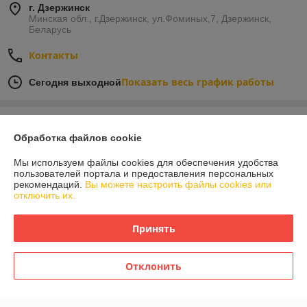
г. Дзержинск
Минская обл., г.Дзержинск, ул.Фоминых,7, Дзержинск,
Беларусь
Контакты
Показать весь график работы
Сегодня выходной
Отзывы о магазине
Обработка файлов cookie
У компании пока нет отзывов, добавьте первый
Мы используем файлы cookies для обеспечения удобства
пользователей портала и предоставления персональных
рекомендаций.
Вы можете настроить файлы cookies или
О нас
отключить их.
Контакты
Принять
Доставка и оплата
Отклонить
График работы