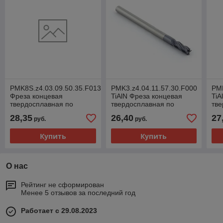
PMK8S.z4.03.09.50.35.F013.TiAlN
PMK3.z4.04.11.57.30.F000
PMK
Фреза концевая
TiAlN Фреза концевая
TiA
твердосплавная по
твердосплавная по
тве
металлу усиленная
металлу
ме
28,35
26,40
27
руб.
руб.
(хвостовик 4 мм)
Купить
Купить
О нас
Рейтинг не сформирован
Менее 5 отзывов за последний год
Работает с 29.08.2023