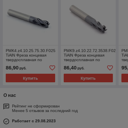
PMK4.z4.10.25.75.30.F025
PMK9.z4.10.22.72.3538.F020
PMK
TiAlN Фреза концевая
TiAlN Фреза концевая
TiA
твердосплавная по
твердосплавная по
тве
металлу
металлу
ме
86,90
86,40
95
руб.
руб.
Купить
Купить
О нас
Рейтинг не сформирован
Менее 5 отзывов за последний год
Работает с 29.08.2023