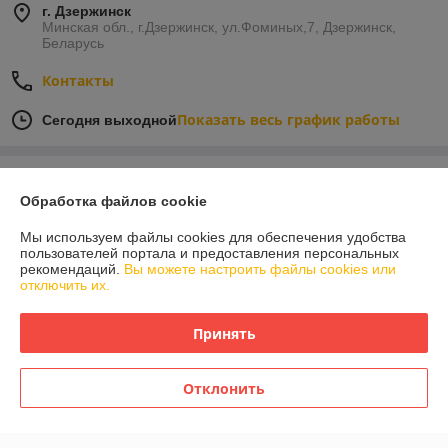
г. Дзержинск
Минская обл., г.Дзержинск, ул.Фоминых,7, Дзержинск,
Беларусь
Контакты
Показать весь график работы
Сегодня выходной
Отзывы о магазине
Обработка файлов cookie
У компании пока нет отзывов, добавьте первый
Мы используем файлы cookies для обеспечения удобства
пользователей портала и предоставления персональных
рекомендаций.
Вы можете настроить файлы cookies или
О нас
отключить их.
Контакты
Принять
Доставка и оплата
Отклонить
График работы