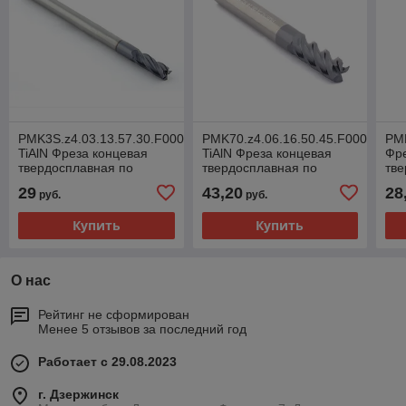
PMK3S.z4.03.13.57.30.F000
PMK70.z4.06.16.50.45.F000
PMK
TiAlN Фреза концевая
TiAlN Фреза концевая
Фре
твердосплавная по
твердосплавная по
тве
металлу усиленная
металлу
ме
29
43,20
28
руб.
руб.
(хвостовик 4 мм)
(хв
Купить
Купить
О нас
Рейтинг не сформирован
Менее 5 отзывов за последний год
Работает с 29.08.2023
г. Дзержинск