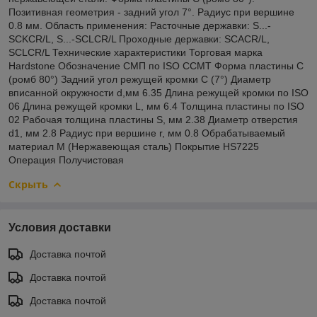
Позитивная геометрия - задний угол 7°. Радиус при вершине
0.8 мм. Область применения: Расточные державки: S...-
SCKCR/L, S...-SCLCR/L Проходные державки: SCACR/L,
SCLCR/L Технические характеристики Торговая марка
Hardstone Обозначение СМП по ISO CCMT Форма пластины C
(ромб 80°) Задний угол режущей кромки С (7°) Диаметр
вписанной окружности d,мм 6.35 Длина режущей кромки по ISO
06 Длина режущей кромки L, мм 6.4 Толщина пластины по ISO
02 Рабочая толщина пластины S, мм 2.38 Диаметр отверстия
d1, мм 2.8 Радиус при вершине r, мм 0.8 Обрабатываемый
материал M (Нержавеющая сталь) Покрытие HS7225
Операция Получистовая
Скрыть
Условия доставки
Доставка почтой
Доставка почтой
Доставка почтой