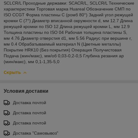
SCLCR/L Проходные державки: SCACR/L, SCLCR/L Технические
характеристики Торговая марка Huareal Обозначение СМП по
ISO CCGT Форма пластины C (ромб 80°) Задний угол режущей
кромки С (7°) Диаметр вписанной окружности d, мм 12.7 Длина
режущей кромки по ISO 12 Длина режущей кромки L, мм 12.9
Толщина пластины по ISO 04 Рабочая толщина пластины S,
мм 4.76 Диаметр отверстия d1, мм 5.56 Радиус при вершине r,
мм 0.4 Обрабатываемый материал N (Цветные металлы)
Покрытие HRK10 (Без покрытия) Операция Получистовая
Подача (мин/макс), мм/об 0,03-0,2-0,5 Глубина резания ар
(мин/макс), мм 0,1-1,35-5,0
Скрыть
Условия доставки
Доставка почтой
Доставка почтой
Доставка почтой
Доставка "Самовывоз"