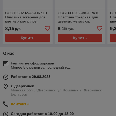
CCGT060202-AK-HRK10
CCGT060202-AK-HRK10
CC
Пластина токарная для
Пластина токарная для
Пла
цветных металлов,
цветных металлов,
цве
чистовая обработка
чистовая обработка
пол
8,15
8,15
9,
руб.
руб.
Купить
Купить
О нас
Рейтинг не сформирован
Менее 5 отзывов за последний год
Работает с 29.08.2023
г. Дзержинск
Минская обл., г.Дзержинск, ул.Фоминых,7, Дзержинск,
Беларусь
Контакты
Сегодня работает с 10:00 до 18:00