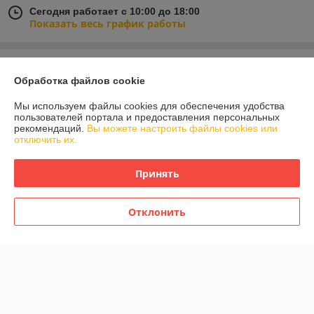
Сегодня работает с 10:00 до 18:00
Показать весь график работы
Отзывы о магазине
Обработка файлов cookie
У компании пока нет отзывов, добавьте первый
Мы используем файлы cookies для обеспечения удобства
пользователей портала и предоставления персональных
рекомендаций.
Вы можете настроить файлы cookies или
О нас
отключить их.
Контакты
Принять
Доставка и оплата
Отклонить
График работы
Полная версия сайта
Политика обработки cookies