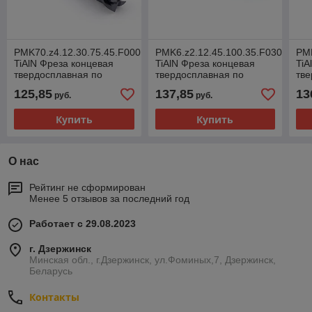
PMK70.z4.12.30.75.45.F000
PMK6.z2.12.45.100.35.F030
PMK
TiAlN Фреза концевая
TiAlN Фреза концевая
TiA
твердосплавная по
твердосплавная по
тве
металлу
металлу
ме
125,85
137,85
13
руб.
руб.
Купить
Купить
О нас
Рейтинг не сформирован
Менее 5 отзывов за последний год
Работает с 29.08.2023
г. Дзержинск
Минская обл., г.Дзержинск, ул.Фоминых,7, Дзержинск,
Беларусь
Контакты