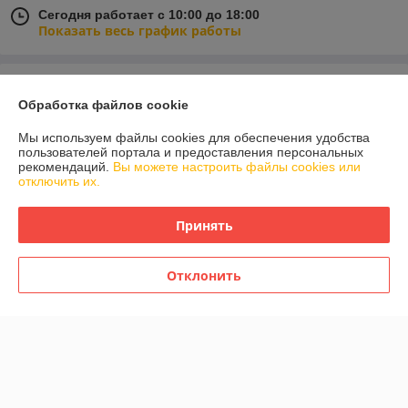
Сегодня работает с 10:00 до 18:00
Показать весь график работы
Отзывы о магазине
Обработка файлов cookie
У компании пока нет отзывов, добавьте первый
Мы используем файлы cookies для обеспечения удобства
пользователей портала и предоставления персональных
рекомендаций.
Вы можете настроить файлы cookies или
О нас
отключить их.
Контакты
Принять
Доставка и оплата
Отклонить
График работы
Полная версия сайта
Политика обработки cookies