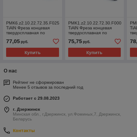
PMK6.z2.10.22.72.35.F025
PMK1.z2.10.22.72.30.F000
PMK
TiAlN Фреза концевая
TiAlN Фреза концевая
TiA
твердосплавная по
твердосплавная по
тве
металлу
металлу
ме
77,05
75,75
78
руб.
руб.
Купить
Купить
О нас
Рейтинг не сформирован
Менее 5 отзывов за последний год
Работает с 29.08.2023
г. Дзержинск
Минская обл., г.Дзержинск, ул.Фоминых,7, Дзержинск,
Беларусь
Контакты