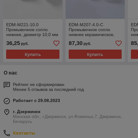
EDM-M221-10.0
EDM-M207-4.0-C
ED
Промывочное сопло
Промывочное сопло
Пр
нижнее, диаметр 10,0 мм
нижнее керамическое,
ниж
диаметр 4,0 мм
36,25
87,30
85
руб.
руб.
Купить
Купить
О нас
Рейтинг не сформирован
Менее 5 отзывов за последний год
Работает с 29.08.2023
г. Дзержинск
Минская обл., г.Дзержинск, ул.Фоминых,7, Дзержинск,
Беларусь
Контакты