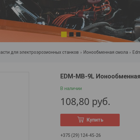
1
2
3
части для электроэрозионных станков
Ионообменная смола
Edm
EDM-MB-9L Ионообменная 
В наличии
108,80
руб.
Купить
+375 (29) 124-45-26