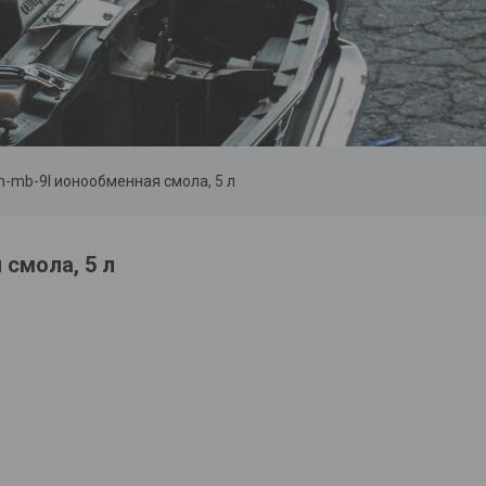
-mb-9l ионообменная смола, 5 л
смола, 5 л