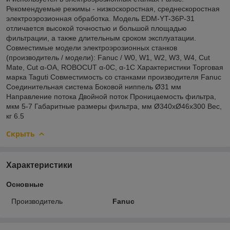
Рекомендуемые режимы - низкоскоростная, среднескоростная
электроэрозионная обработка. Модель EDM-YT-36P-31
отличается высокой точностью и большой площадью
фильтрации, а также длительным сроком эксплуатации.
Совместимые модели электроэрозионных станков
(производитель / модели): Fanuc / W0, W1, W2, W3, W4, Cut
Mate, Cut α-OA, ROBOCUT α-0C, α-1C Характеристики Торговая
марка Taguti Совместимость со станками производителя Fanuc
Соединительная система Боковой ниппель Ø31 мм
Направление потока Двойной поток Проницаемость фильтра,
мкм 5-7 Габаритные размеры фильтра, мм Ø340xØ46x300 Вес,
кг 6.5
Скрыть
Характеристики
Основные
Производитель
Fanuc