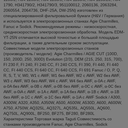
1790, H341790/2, H341790/3, 951100012, 2060136, 2063284,
2060554, 2064736, DHF-25A, DW-25N) изготовлен из
специализированной фильтровальной бумаги (H&V / Германия)
и используется в электроэрозионных станках Agie Charmilles,
Fanuc и Sodick. Рекомендуемые режимы - низкоскоростная,
среднескоростная электроэрозионная обработка. Модель EDM-
YT-25N отличается высокой точностью и большой площадью
фильтрации, а также длительным сроком эксплуатации.
Совместимые модели электроэрозионных станков
(производитель / модели): Agie Charmilles / AGIE CUT (100D,
150, 200D, 250, 300D) Evolution (2/3), DEM (215, 250, 315, 700),
FI 230 F, FI 240, FI 240 CC, FI 240 CCS, FI 390, FI 440, FI 440
CC, FI 440 CCS, FI 640 CC, FI 640 CCS, FI 691 Fanuc / O, P, Q,
R, S, T, V, W0, W1 с AWF, W1 без AWF, W2 с AWF, W2 без AWF,
W3 с AWF, W3 без AWF, W4 с AWF, W4 без AWF, α-0A с AWF,
α-0A без AWF, α-0B с AWF, α-0B без AWF, α-0C с AWF, α-0C без
AWF, α-0iA с AWF, α-1A с AWF, α-1A без AWF, α-1B с AWF, α-1B
без AWF, α-1C с AWF, α-1C без AWF, α-1iA с AWF Sodick / A300,
A300W, A320, A350, A350W, A500, A500W, A530D, A600, A600W,
A750, A750W, AQ325L, AQ327L, AQ535L, AQ550L, AQ600,
AQ750L, AQ900L, BF250, BF275, BF280, BF280L
Характеристики Торговая марка Taguti Совместимость со
станками производителя Fanuc, Agie Charmilles, Sodick