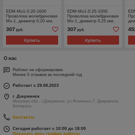
EDM-Mo1-0.20-1600
EDM-Mo1-0.25-1000
ED
Проволока молибденовая
Проволока молибденовая
Про
Mo-1, диаметр 0,20 мм,
Mo-1, диаметр 0,25 мм,
диа
катушка 1600м
катушка 1000м
про
307
307
45
руб.
руб.
кат
Купить
Купить
О нас
Рейтинг не сформирован
Менее 5 отзывов за последний год
Работает с 29.08.2023
г. Дзержинск
Минская обл., г.Дзержинск, ул.Фоминых,7, Дзержинск,
Беларусь
Контакты
Сегодня работает с 10:00 до 18:00
Показать весь график работы