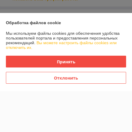
Отзывы о магазине
Обработка файлов cookie
У компании пока нет отзывов, добавьте первый
Мы используем файлы cookies для обеспечения удобства
пользователей портала и предоставления персональных
рекомендаций.
Вы можете настроить файлы cookies или
О нас
отключить их.
Контакты
Принять
Доставка и оплата
Отклонить
График работы
Полная версия сайта
Политика обработки cookies
Сайт создан на платформе Deal.by